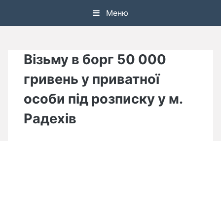
Skip
Меню
to
content
Візьму в борг 50 000
гривень у приватної
особи під розписку у м.
Радехів