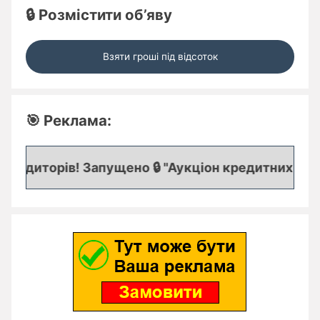
🔒 Розмістити об’яву
Взяти гроші під відсоток
🎯 Реклама:
редиторів! Запущено 🔒 "Аукціон кредитних заявок