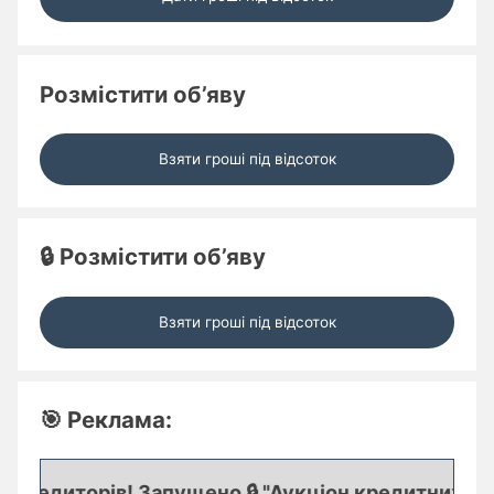
Розмістити об’яву
Взяти гроші під відсоток
🔒 Розмістити об’яву
Взяти гроші під відсоток
🎯 Реклама:
редиторів! Запущено 🔒 "Аукціон кредитних заяво