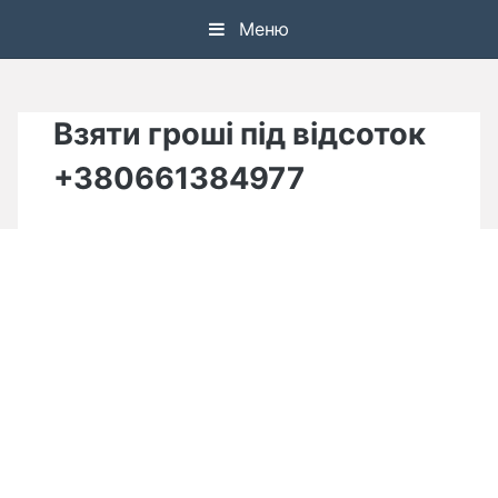
Skip
Меню
to
content
Взяти гроші під відсоток
+380661384977