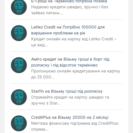
Є-Гроші
на
Терміново потрібна позика
Надаємо кредити швидко, зручно і без
зайвих питань…
Lehko Сredit
на
Потрібно 100000 для
вирішення проблеми на рік
Кредит онлайн на картку від Lehko Credit –
це вид…
Аміго кредит
на
Візьму гроші в борг під
розписку і під відсоток терміново
Пропонуємо онлайн кредитування на картку
до 25 000…
Starfin
на
Візьму гроші під розписку
Отримайте кредит на картку швидко та
зручно з Star…
CreditPlus
на
Візьму 20000 на 2 місяці
Миттєва фінансова підтримка від CreditPlus:
отрима…