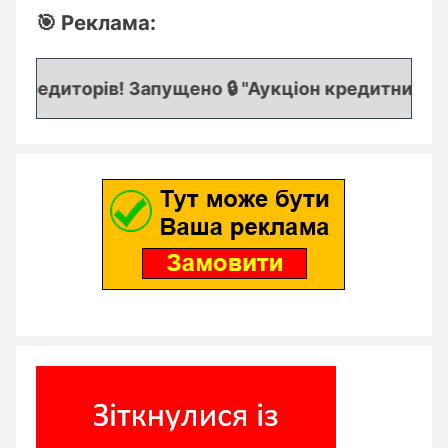
🎯 Реклама:
кредиторів! Запущено 🔒 "Аукціон кредитних заяво