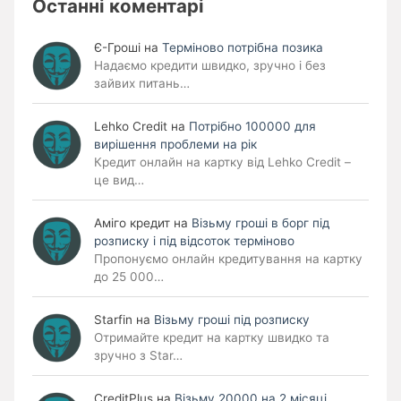
Останні коментарі
Є-Гроші
на
Терміново потрібна позика
Надаємо кредити швидко, зручно і без
зайвих питань…
Lehko Сredit
на
Потрібно 100000 для
вирішення проблеми на рік
Кредит онлайн на картку від Lehko Credit –
це вид…
Аміго кредит
на
Візьму гроші в борг під
розписку і під відсоток терміново
Пропонуємо онлайн кредитування на картку
до 25 000…
Starfin
на
Візьму гроші під розписку
Отримайте кредит на картку швидко та
зручно з Star…
CreditPlus
на
Візьму 20000 на 2 місяці