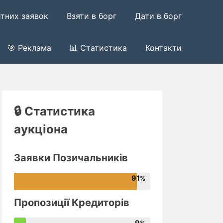
итних заявок
Взяти в борг
Дати в борг
🎯 Реклама
📊 Статистика
Контакти
🔒 Статистика
аукціона
Заявки Позичальників
91
Пропозиції Кредиторів
9