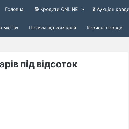
Головна
🟢 Кредити ONLINE
🔒 Аукціон кред
в містах
Позики від компаній
Корисні поради
рів під відсоток