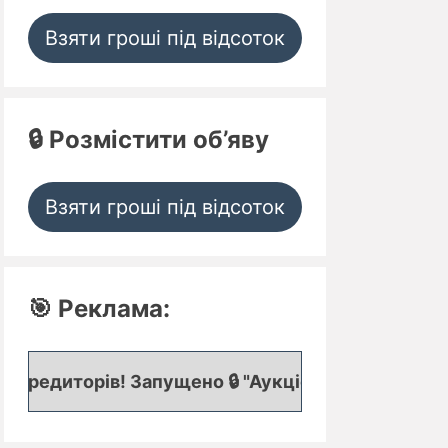
Взяти гроші під відсоток
🔒 Розмістити об’яву
Взяти гроші під відсоток
🎯 Реклама:
в! Запущено 🔒 "Аукціон кредитних заявок", де пр