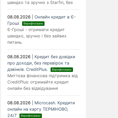
швидко та зручно з Starfin, без
08.08.2026
|
Онлайн кредит в Є-
Гроші
Верифіковано
Є-Гроші - отримати кредит
швидко, зручно і без зайвих
питань.
08.08.2026
|
Кредит без довідки
про доходи, без перевірок та
дзвінків. CreditPlus.
Верифіковано
Миттєва фінансова підтримка від
CreditPlus: отримайте кредит
онлайн без відвідування
08.08.2026
|
Microcash. Кредити
онлайн на карту ТЕРМІНОВО,
24/7
Верифіковано