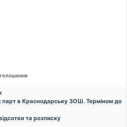
оголошення
к
х парт в Краснодарську ЗОШ. Терміном до
📌 До уваги кредиторі
 відсотки та розписку