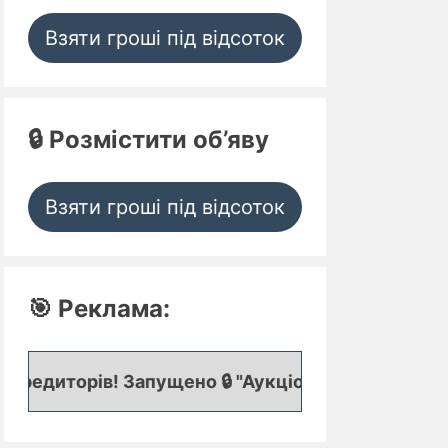
Взяти гроші під відсоток
🔒 Розмістити об’яву
Взяти гроші під відсоток
🎯 Реклама:
 Запущено 🔒 "Аукціон кредитних заявок", де пред