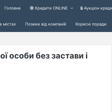
Головна
🟢 Кредити ONLINE
🔒 Аукціон кред
в містах
Позики від компаній
Корисні поради
ої особи без застави і