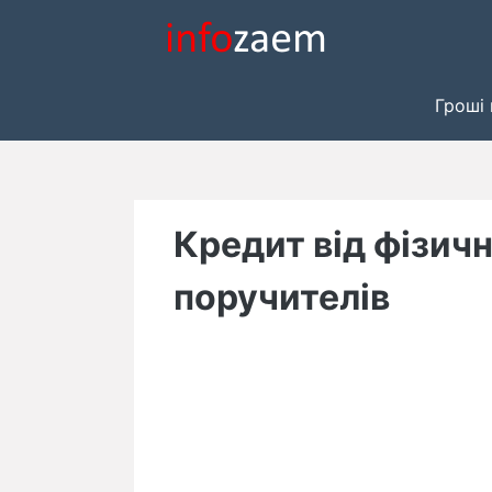
Skip
to
content
Гроші 
Кредит від фізичн
поручителів