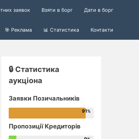
итних заявок
Взяти в борг
Дати в борг
🎯 Реклама
📊 Статистика
Контакти
🔒 Статистика
аукціона
Заявки Позичальників
91
Пропозиції Кредиторів
9