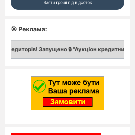
Взяти гроші під відсоток
🎯 Реклама:
кредиторів! Запущено 🔒 "Аукціон кредитних заяво