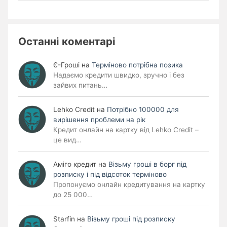
Останні коментарі
Є-Гроші
на
Терміново потрібна позика
Надаємо кредити швидко, зручно і без
зайвих питань…
Lehko Сredit
на
Потрібно 100000 для
вирішення проблеми на рік
Кредит онлайн на картку від Lehko Credit –
це вид…
Аміго кредит
на
Візьму гроші в борг під
розписку і під відсоток терміново
Пропонуємо онлайн кредитування на картку
до 25 000…
Starfin
на
Візьму гроші під розписку