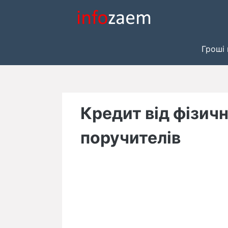
Skip
to
content
Гроші 
Кредит від фізичн
поручителів