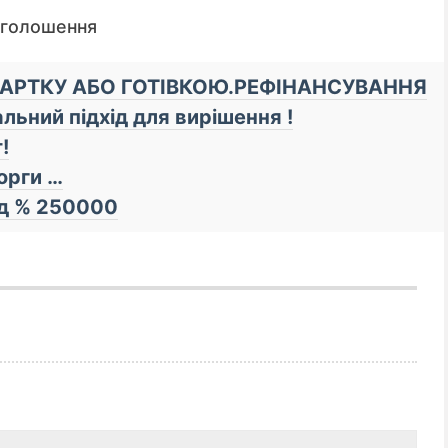
оголошення
КАРТКУ АБО ГОТІВКОЮ.РЕФІНАНСУВАННЯ
льний підхід для вирішення !
!
орги …
ід % 250000