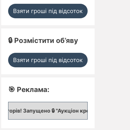
Взяти гроші під відсоток
🔒 Розмістити об’яву
Взяти гроші під відсоток
🎯 Реклама:
 Запущено 🔒 "Аукціон кредитних заявок", де пред