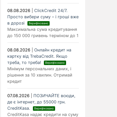
08.08.2026
|
ClickCredit 24/7.
Просто вибери суму – і гроші вже
в дорозі
Верифіковано
Максимальна сума кредитування
до 150 000 гривень терміном до 1
08.08.2026
|
Онлайн кредит на
картку від TrebaCredit. Якщо
треба, то треба!
Верифіковано
Мінімум персональних даних, і
рішення за 10 хвилин. Отримай
кредит
07.08.2026
|
ПОЗИЧАЙТЕ всюди,
де є інтернет, до 55000 грн.
CreditKasa.
Верифіковано
CreditKasa надає кредити на суму