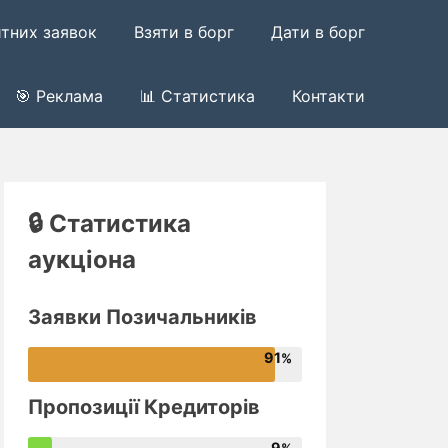
итних заявок
Взяти в борг
Дати в борг
🎯 Реклама
📊 Статистика
Контакти
🔒 Статистика
аукціона
Заявки Позичальників
91
Пропозиції Кредиторів
9