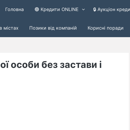
Головна
🟢 Кредити ONLINE
🔒 Аукціон кред
в містах
Позики від компаній
Корисні поради
ої особи без застави і