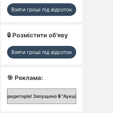
Взяти гроші під відсоток
🔒 Розмістити об’яву
Взяти гроші під відсоток
🎯 Реклама:
! Запущено 🔒 "Аукціон кредитних заявок", де пре