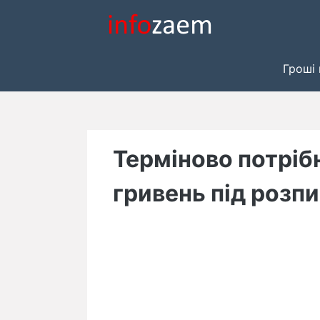
Skip
to
content
Гроші 
Терміново потріб
гривень під розпи