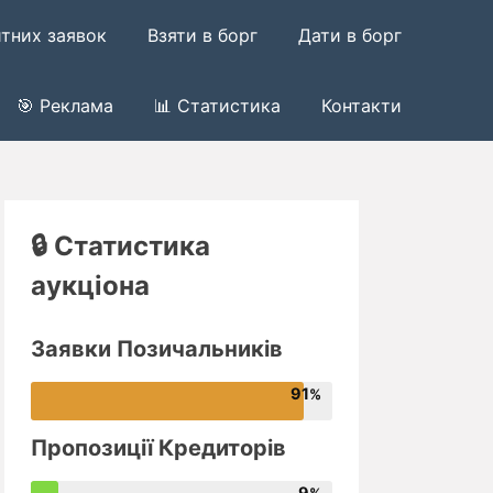
итних заявок
Взяти в борг
Дати в борг
🎯 Реклама
📊 Статистика
Контакти
🔒 Статистика
аукціона
Заявки Позичальників
91
Пропозиції Кредиторів
9