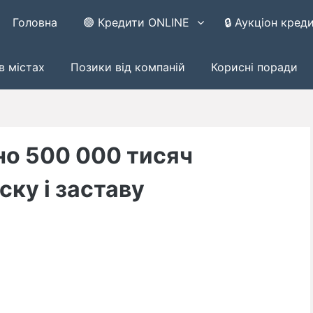
Головна
🟢 Кредити ONLINE
🔒 Аукціон кред
в містах
Позики від компаній
Корисні поради
но 500 000 тисяч
ску і заставу