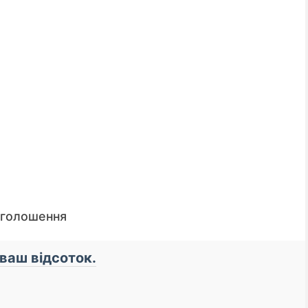
оголошення
 ваш відсоток.
📌 До уваги кредиторів