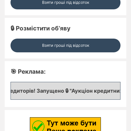
Взяти гроші під відсоток
🔒 Розмістити об’яву
Взяти гроші під відсоток
🎯 Реклама:
редиторів! Запущено 🔒 "Аукціон кредитних заяво