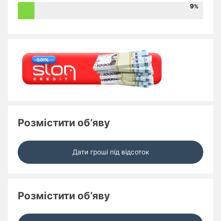
9
Розмістити об’яву
Дати гроші під відсоток
Розмістити об’яву