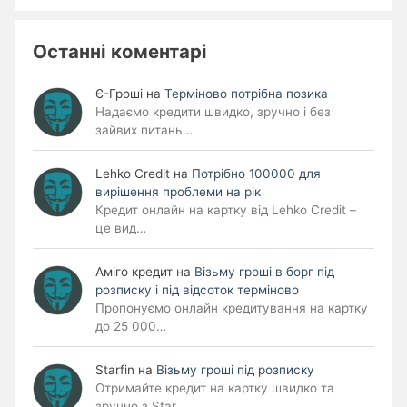
Останні коментарі
Є-Гроші
на
Терміново потрібна позика
Надаємо кредити швидко, зручно і без
зайвих питань…
Lehko Сredit
на
Потрібно 100000 для
вирішення проблеми на рік
Кредит онлайн на картку від Lehko Credit –
це вид…
Аміго кредит
на
Візьму гроші в борг під
розписку і під відсоток терміново
Пропонуємо онлайн кредитування на картку
до 25 000…
Starfin
на
Візьму гроші під розписку
Отримайте кредит на картку швидко та
зручно з Star…