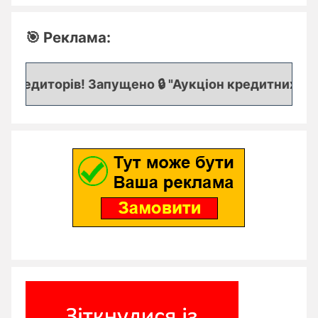
🎯 Реклама:
редиторів! Запущено 🔒 "Аукціон кредитних заяво