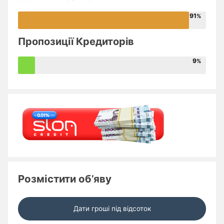
91
Пропозиції Кредиторів
9
Розмістити об’яву
Дати гроші під відсоток