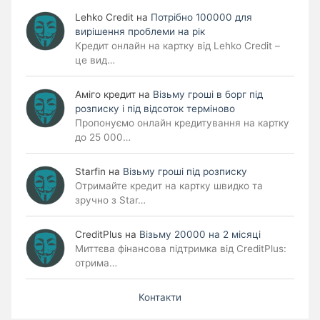
Lehko Сredit
на
Потрібно 100000 для
вирішення проблеми на рік
Кредит онлайн на картку від Lehko Credit –
це вид…
Аміго кредит
на
Візьму гроші в борг під
розписку і під відсоток терміново
Пропонуємо онлайн кредитування на картку
до 25 000…
Starfin
на
Візьму гроші під розписку
Отримайте кредит на картку швидко та
зручно з Star…
CreditPlus
на
Візьму 20000 на 2 місяці
Миттєва фінансова підтримка від CreditPlus:
отрима…
Контакти