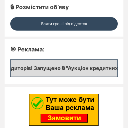
🔒 Розмістити об’яву
Взяти гроші під відсоток
🎯 Реклама:
редиторів! Запущено 🔒 "Аукціон кредитних заявок