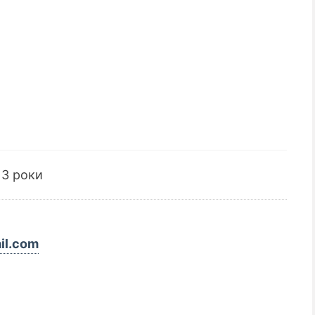
 3 роки
il.com