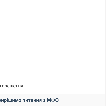
оголошення
📌 До уваги кредиторів! Запу
.Вирішимо питання з МФО