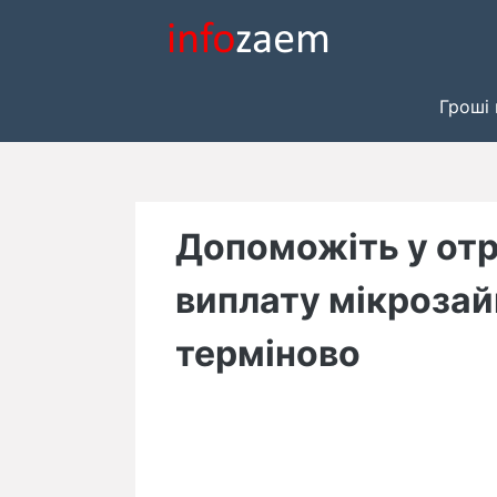
Skip
to
content
Гроші 
Допоможіть у отр
виплату мікрозай
терміново