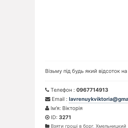
Візьму під будь який відсоток на
Телефон :
0967714913
Email :
lavrenuykviktoria@gma
Ім’я: Вікторія
ID:
3271
Взяти гроші в борг
,
Хмельницкий