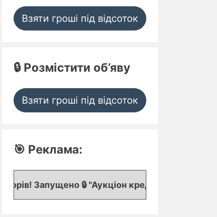
Взяти гроші під відсоток
🔒 Розмістити об’яву
Взяти гроші під відсоток
🎯 Реклама:
щено 🔒 "Аукціон кредитних заявок", де представл