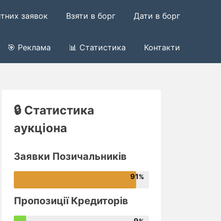
итних заявок
Взяти в борг
Дати в борг
🎯 Реклама
📊 Статистика
Контакти
🔒 Статистика
аукціона
Заявки Позичальників
91
Пропозиції Кредиторів
9