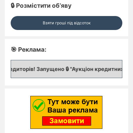
🔒 Розмістити об’яву
Взяти гроші під відсоток
🎯 Реклама:
редиторів! Запущено 🔒 "Аукціон кредитних заяво