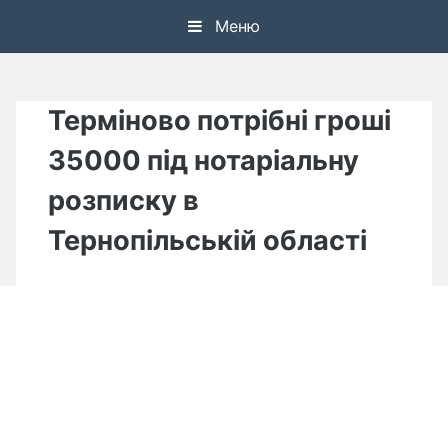
Skip
Меню
to
content
Терміново потрібні гроші
35000 під нотаріальну
розписку в
Тернопільській області