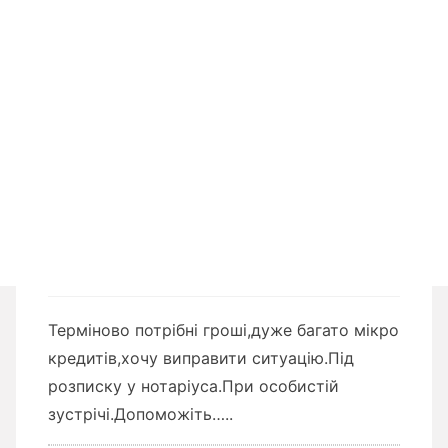
Терміново потрібні гроші,дуже багато мікро
кредитів,хочу виправити ситуацію.Під
розписку у нотаріуса.При особистій
зустрічі.Допоможіть…..