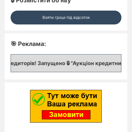
🔒 Розмістити об’яву
Взяти гроші під відсоток
🎯 Реклама:
кредиторів! Запущено 🔒 "Аукціон кредитних заяво