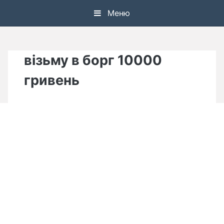
Skip
Меню
to
content
візьму в борг 10000
гривень