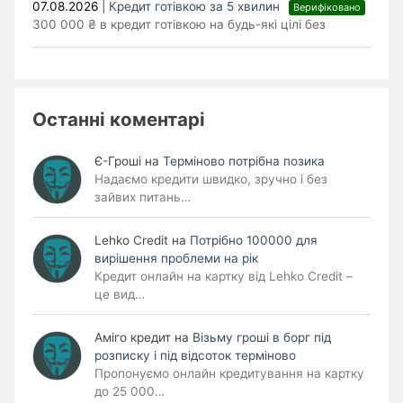
07.08.2026
|
Кредит готівкою за 5 хвилин
Верифіковано
300 000 ₴ в кредит готівкою на будь-які цілі без
Останні коментарі
Є-Гроші
на
Терміново потрібна позика
Надаємо кредити швидко, зручно і без
зайвих питань…
Lehko Сredit
на
Потрібно 100000 для
вирішення проблеми на рік
Кредит онлайн на картку від Lehko Credit –
це вид…
Аміго кредит
на
Візьму гроші в борг під
розписку і під відсоток терміново
Пропонуємо онлайн кредитування на картку
до 25 000…