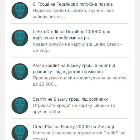
Є-Гроші
на
Терміново потрібна позика
Надаємо кредити швидко, зручно і без
зайвих питань…
Lehko Сredit
на
Потрібно 100000 для
вирішення проблеми на рік
Кредит онлайн на картку від Lehko Credit –
це вид…
Аміго кредит
на
Візьму гроші в борг під
розписку і під відсоток терміново
Пропонуємо онлайн кредитування на картку
до 25 000…
Starfin
на
Візьму гроші під розписку
Отримайте кредит на картку швидко та
зручно з Star…
CreditPlus
на
Візьму 20000 на 2 місяці
Миттєва фінансова підтримка від CreditPlus:
отрима…