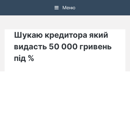
Skip
Меню
to
content
Шукаю кредитора який
видасть 50 000 гривень
під %