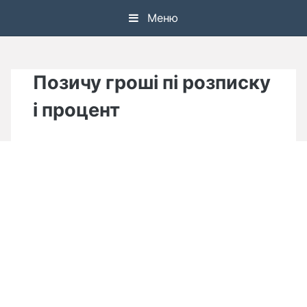
Skip
Меню
to
content
Позичу гроші пі розписку
і процент