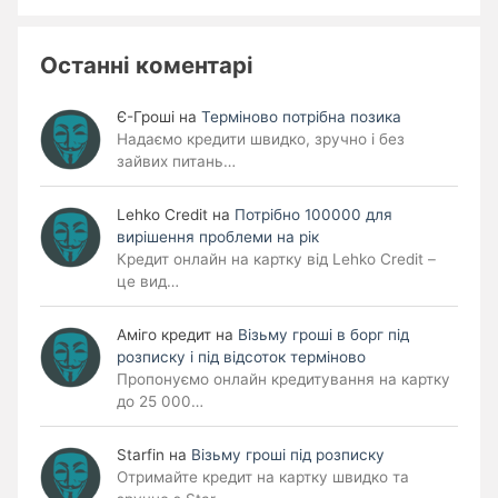
Останні коментарі
Є-Гроші
на
Терміново потрібна позика
Надаємо кредити швидко, зручно і без
зайвих питань…
Lehko Сredit
на
Потрібно 100000 для
вирішення проблеми на рік
Кредит онлайн на картку від Lehko Credit –
це вид…
Аміго кредит
на
Візьму гроші в борг під
розписку і під відсоток терміново
Пропонуємо онлайн кредитування на картку
до 25 000…
Starfin
на
Візьму гроші під розписку
Отримайте кредит на картку швидко та