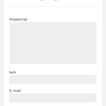
Коментар
Ім’я
E-mail