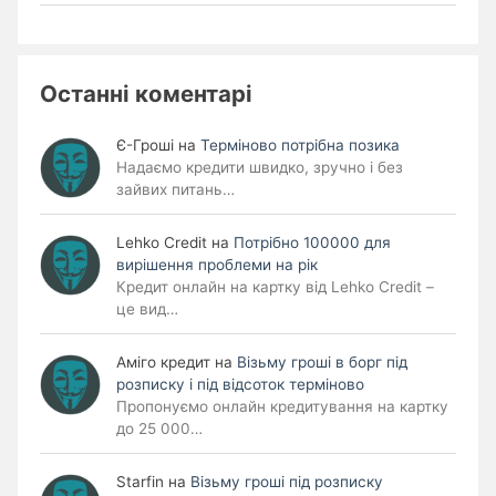
Останні коментарі
Є-Гроші
на
Терміново потрібна позика
Надаємо кредити швидко, зручно і без
зайвих питань…
Lehko Сredit
на
Потрібно 100000 для
вирішення проблеми на рік
Кредит онлайн на картку від Lehko Credit –
це вид…
Аміго кредит
на
Візьму гроші в борг під
розписку і під відсоток терміново
Пропонуємо онлайн кредитування на картку
до 25 000…
Starfin
на
Візьму гроші під розписку