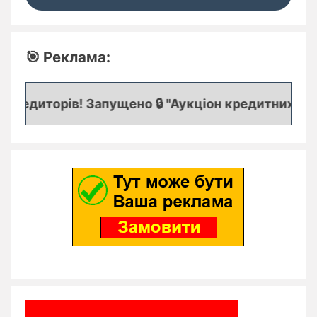
🎯 Реклама:
редиторів! Запущено 🔒 "Аукціон кредитних заяво