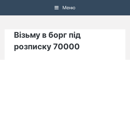
Skip
Меню
to
content
Візьму в борг під
розписку 70000