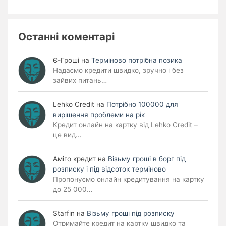
Останні коментарі
Є-Гроші
на
Терміново потрібна позика
Надаємо кредити швидко, зручно і без
зайвих питань…
Lehko Сredit
на
Потрібно 100000 для
вирішення проблеми на рік
Кредит онлайн на картку від Lehko Credit –
це вид…
Аміго кредит
на
Візьму гроші в борг під
розписку і під відсоток терміново
Пропонуємо онлайн кредитування на картку
до 25 000…
Starfin
на
Візьму гроші під розписку
Отримайте кредит на картку швидко та