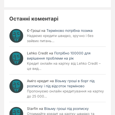
Останні коментарі
Є-Гроші
на
Терміново потрібна позика
Надаємо кредити швидко, зручно і без
зайвих питань…
Lehko Сredit
на
Потрібно 100000 для
вирішення проблеми на рік
Кредит онлайн на картку від Lehko Credit –
це вид…
Аміго кредит
на
Візьму гроші в борг під
розписку і під відсоток терміново
Пропонуємо онлайн кредитування на картку
до 25 000…
Starfin
на
Візьму гроші під розписку
Отримайте кредит на картку швидко та