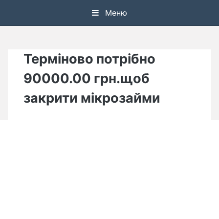
Skip
Меню
to
content
Терміново потрібно
90000.00 грн.щоб
закрити мікрозайми