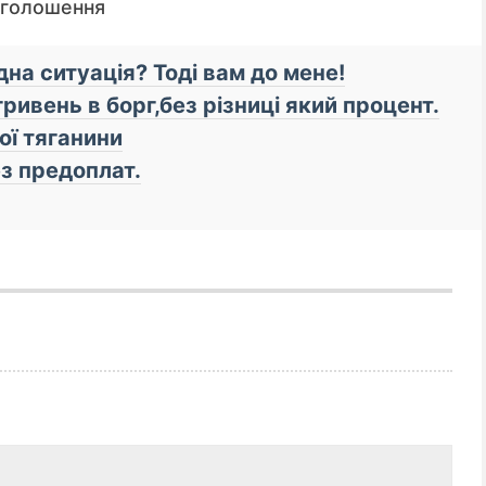
оголошення
на ситуація? Тоді вам до мене!
ривень в борг,без різниці який процент.
ої тяганини
з предоплат.