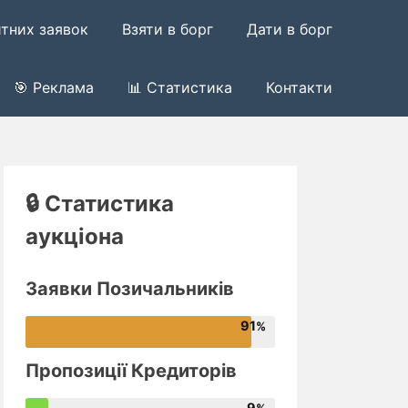
итних заявок
Взяти в борг
Дати в борг
🎯 Реклама
📊 Статистика
Контакти
🔒 Статистика
аукціона
Заявки Позичальників
91
Пропозиції Кредиторів
9