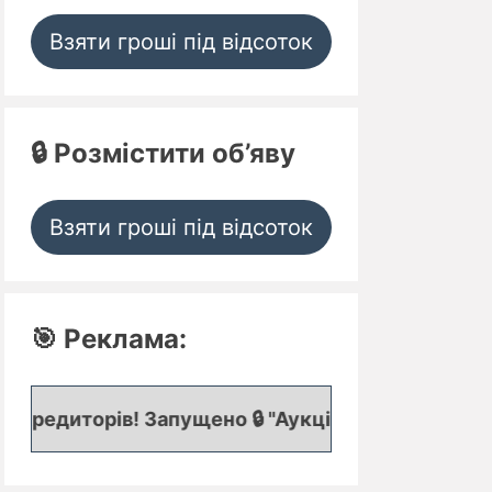
Взяти гроші під відсоток
🔒 Розмістити об’яву
Взяти гроші під відсоток
🎯 Реклама:
в! Запущено 🔒 "Аукціон кредитних заявок", де пр