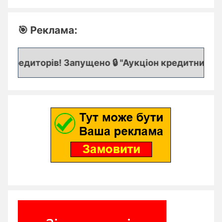
🎯 Реклама:
кредиторів! Запущено 🔒 "Аукціон кредитних заяво