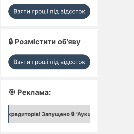
Взяти гроші під відсоток
🔒 Розмістити об’яву
Взяти гроші під відсоток
🎯 Реклама:
в! Запущено 🔒 "Аукціон кредитних заявок", де п