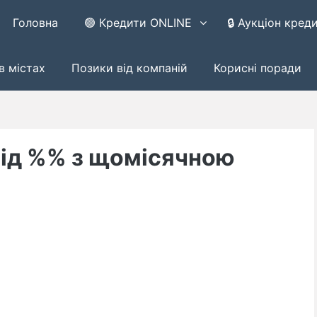
Головна
🟢 Кредити ONLINE
🔒 Аукціон кред
в містах
Позики від компаній
Корисні поради
під %% з щомісячною