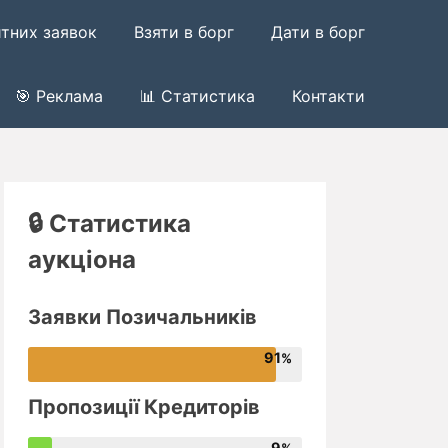
итних заявок
Взяти в борг
Дати в борг
🎯 Реклама
📊 Статистика
Контакти
🔒 Статистика
аукціона
Заявки Позичальників
91
Пропозиції Кредиторів
9