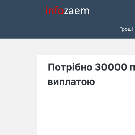
Skip
to
content
Гроші 
Потрібно 30000 
виплатою