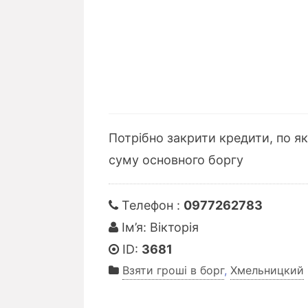
Потрібно закрити кредити, по я
суму основного боргу
Телефон :
0977262783
Ім’я: Вікторія
ID:
3681
Взяти гроші в борг
,
Хмельницкий