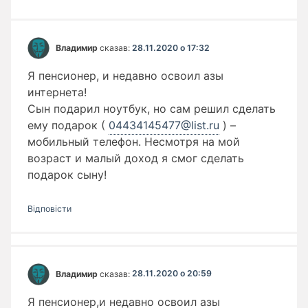
Владимир
сказав:
28.11.2020 о 17:32
Я пенсионер, и недавно освоил азы
интернета!
Сын подарил ноутбук, но сам решил сделать
ему подарок (
04434145477@list.ru
) –
мобильный телефон. Несмотря на мой
возраст и малый доход я смог сделать
подарок сыну!
Відповіcти
Владимир
сказав:
28.11.2020 о 20:59
Я пенсионер,и недавно освоил азы