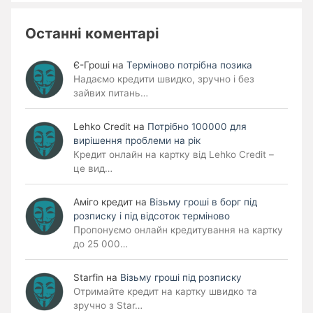
Останні коментарі
Є-Гроші
на
Терміново потрібна позика
Надаємо кредити швидко, зручно і без
зайвих питань…
Lehko Сredit
на
Потрібно 100000 для
вирішення проблеми на рік
Кредит онлайн на картку від Lehko Credit –
це вид…
Аміго кредит
на
Візьму гроші в борг під
розписку і під відсоток терміново
Пропонуємо онлайн кредитування на картку
до 25 000…
Starfin
на
Візьму гроші під розписку
Отримайте кредит на картку швидко та
зручно з Star…