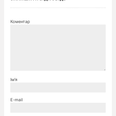
Коментар
Ім’я
E-mail