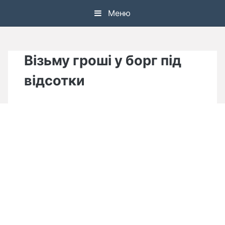
Skip
Меню
to
content
Візьму гроші у борг під
відсотки