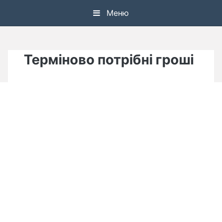
Skip
Меню
to
content
Терміново потрібні гроші