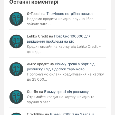
Останні коментарі
Є-Гроші
на
Терміново потрібна позика
Надаємо кредити швидко, зручно і без
зайвих питань…
Lehko Сredit
на
Потрібно 100000 для
вирішення проблеми на рік
Кредит онлайн на картку від Lehko Credit –
це вид…
Аміго кредит
на
Візьму гроші в борг під
розписку і під відсоток терміново
Пропонуємо онлайн кредитування на картку
до 25 000…
Starfin
на
Візьму гроші під розписку
Отримайте кредит на картку швидко та
зручно з Star…
CreditPlus
на
Візьму 20000 на 2 місяці