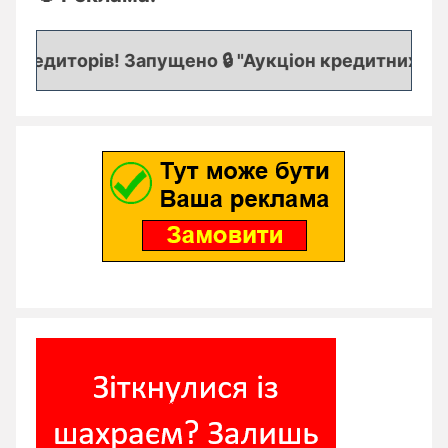
редиторів! Запущено 🔒 "Аукціон кредитних заяво