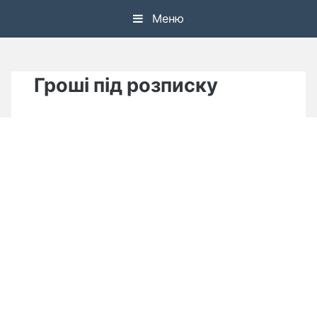
Skip
Меню
to
content
Гроші під розписку