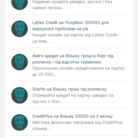
Надаємо кредити швидко, зручно і без
зайвих питань…
Lehko Сredit
на
Потрібно 100000 для
вирішення проблеми на рік
Кредит онлайн на картку від Lehko Credit –
це вид…
Аміго кредит
на
Візьму гроші в борг під
розписку і під відсоток терміново
Пропонуємо онлайн кредитування на картку
до 25 000…
Starfin
на
Візьму гроші під розписку
Отримайте кредит на картку швидко та
зручно з Star…
CreditPlus
на
Візьму 20000 на 2 місяці
Миттєва фінансова підтримка від CreditPlus:
отрима…