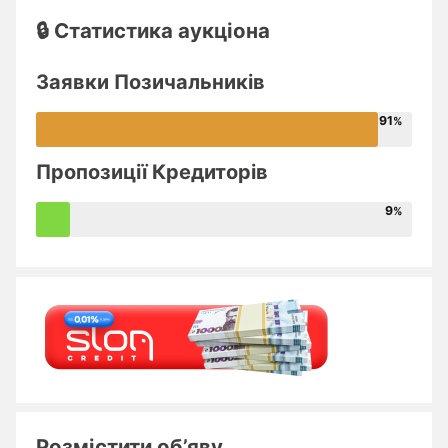
🔒 Статистика аукціона
Заявки Позичальників
91
Пропозиції Кредиторів
9
Розмістити об’яву