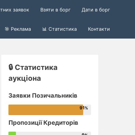
итних заявок
Взяти в борг
Дати в борг
🎯 Реклама
📊 Статистика
Контакти
🔒 Статистика
аукціона
Заявки Позичальників
91
Пропозиції Кредиторів
9