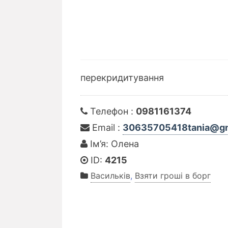
перекридитування
Телефон :
0981161374
Email :
30635705418tania@gm
Ім’я: Олена
ID:
4215
Васильків
,
Взяти гроші в борг