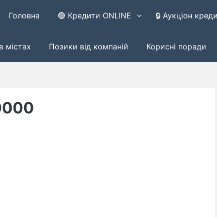
Головна
🟢 Кредити ONLINE
🔒 Аукціон кред
в містах
Позики від компаній
Корисні поради
0000