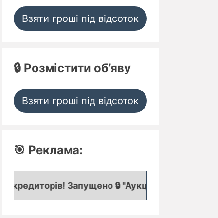
Взяти гроші під відсоток
🔒 Розмістити об’яву
Взяти гроші під відсоток
🎯 Реклама:
в! Запущено 🔒 "Аукціон кредитних заявок", де пр