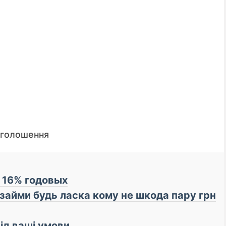
оголошення
д 16% годовых
📌 До уваги кредиторі
озайми будь ласка кому не шкода пару грн
під ваші умови