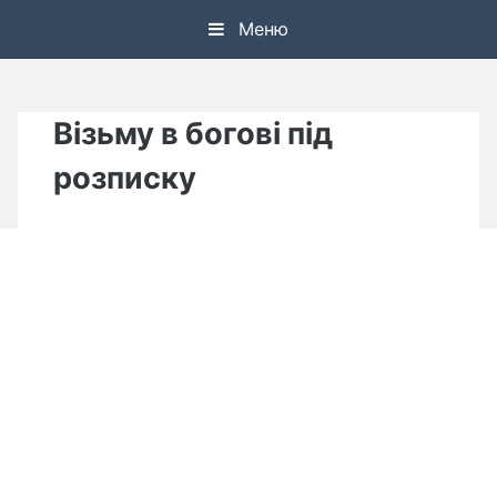
Skip
Меню
to
content
Візьму в богові під
розписку