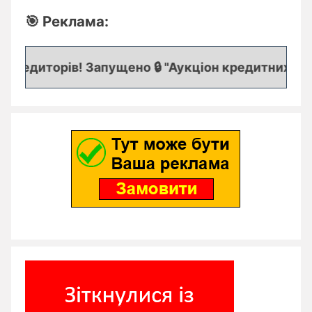
🎯 Реклама:
редиторів! Запущено 🔒 "Аукціон кредитних заяво