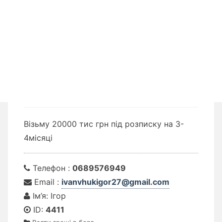
Візьму 20000 тис грн під розписку на 3-
4місяці
Телефон :
0689576949
Email :
ivanvhukigor27@gmail.com
Ім’я: Ігор
ID:
4411