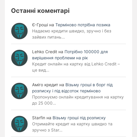
Останні коментарі
Є-Гроші
на
Терміново потрібна позика
Надаємо кредити швидко, зручно і без
зайвих питань…
Lehko Сredit
на
Потрібно 100000 для
вирішення проблеми на рік
Кредит онлайн на картку від Lehko Credit –
це вид…
Аміго кредит
на
Візьму гроші в борг під
розписку і під відсоток терміново
Пропонуємо онлайн кредитування на картку
до 25 000…
Starfin
на
Візьму гроші під розписку
Отримайте кредит на картку швидко та
зручно з Star…