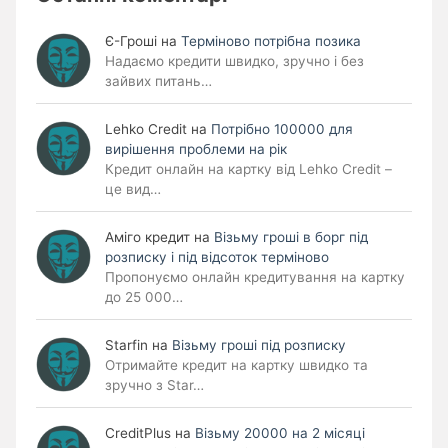
Є-Гроші
на
Терміново потрібна позика
Надаємо кредити швидко, зручно і без
зайвих питань…
Lehko Сredit
на
Потрібно 100000 для
вирішення проблеми на рік
Кредит онлайн на картку від Lehko Credit –
це вид…
Аміго кредит
на
Візьму гроші в борг під
розписку і під відсоток терміново
Пропонуємо онлайн кредитування на картку
до 25 000…
Starfin
на
Візьму гроші під розписку
Отримайте кредит на картку швидко та
зручно з Star…
CreditPlus
на
Візьму 20000 на 2 місяці