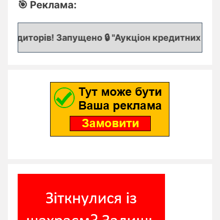
🎯 Реклама:
едиторів! Запущено 🔒 "Аукціон кредитних заявок"