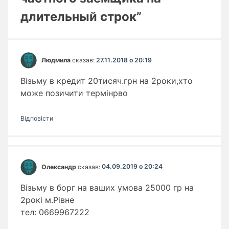
длительный строк”
Людмила
сказав:
27.11.2018 о 20:19
Візьму в кредит 20тисяч.грн на 2роки,хто
може позичити термінрво
Відповіcти
Олександр
сказав:
04.09.2019 о 20:24
Візьму в борг на ваших умова 25000 гр на
2рокі м.Рівне
тел: 0669967222