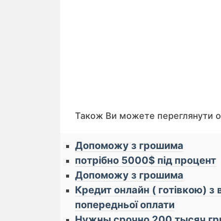
Також Ви можете переглянути 
Допоможу з грошима
потрібно 5000$ під процент
Допоможу з грошима
актуальні заявки від позичальників на отримання 
Кредит онлайн ( готівкою) з
попередньої оплати
Нужны срочно 200 тысяч гр