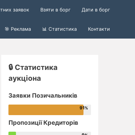
итних заявок
Взяти в борг
Дати в борг
🎯 Реклама
📊 Статистика
Контакти
🔒 Статистика
аукціона
Заявки Позичальників
91
Пропозиції Кредиторів
9