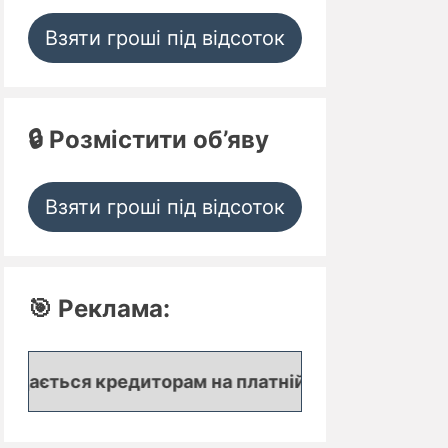
Взяти гроші під відсоток
🔒 Розмістити об’яву
Взяти гроші під відсоток
🎯 Реклама:
ться кредиторам на платній основі. *** 📌 Ваша к