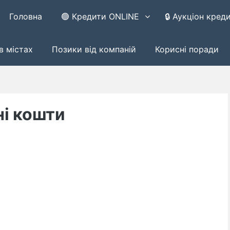
Головна
🟢 Кредити ONLINE
🔒 Аукціон кред
в містах
Позики від компаній
Корисні поради
ні кошти