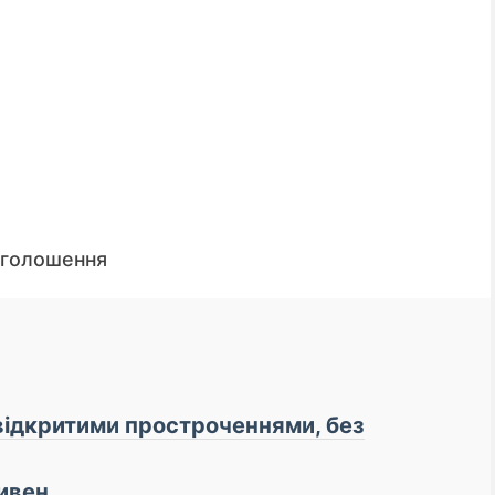
оголошення
кредитних коштів. 💲 Доступ до інформації надає
 відкритими простроченнями, без
ивен