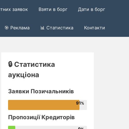
итних заявок
Взяти в борг
Дати в борг
🎯 Реклама
📊 Статистика
Контакти
🔒 Статистика
аукціона
Заявки Позичальників
91
Пропозиції Кредиторів
9