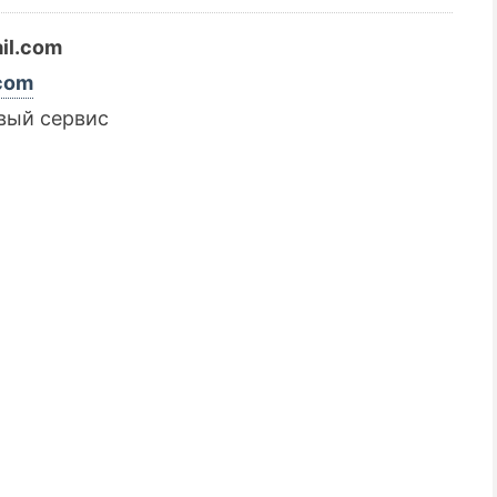
il.com
.com
вый сервис
📌 До уваги кредиторів