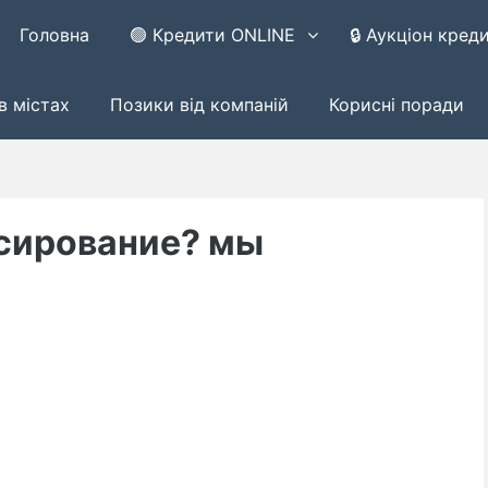
Головна
🟢 Кредити ONLINE
🔒 Аукціон кред
в містах
Позики від компаній
Корисні поради
сирование? мы