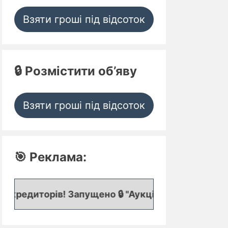
Взяти гроші під відсоток
🔒 Розмістити об’яву
Взяти гроші під відсоток
🎯 Реклама:
! Запущено 🔒 "Аукціон кредитних заявок", де пр