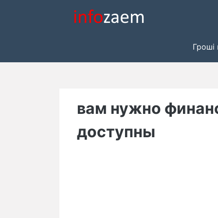
Skip
to
content
Гроші 
вам нужно финан
доступны