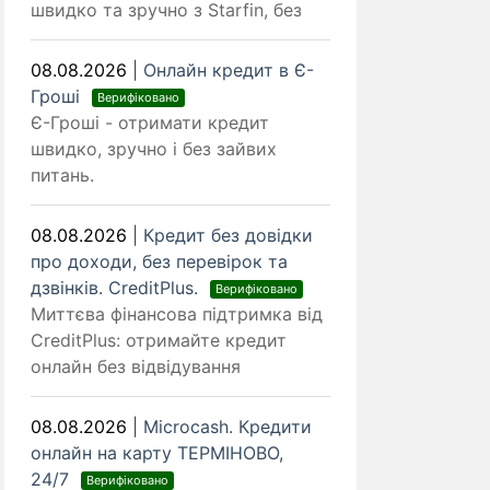
швидко та зручно з Starfin, без
08.08.2026
|
Онлайн кредит в Є-
Гроші
Верифіковано
Є-Гроші - отримати кредит
швидко, зручно і без зайвих
питань.
08.08.2026
|
Кредит без довідки
про доходи, без перевірок та
дзвінків. CreditPlus.
Верифіковано
Миттєва фінансова підтримка від
CreditPlus: отримайте кредит
онлайн без відвідування
08.08.2026
|
Microcash. Кредити
онлайн на карту ТЕРМІНОВО,
24/7
Верифіковано