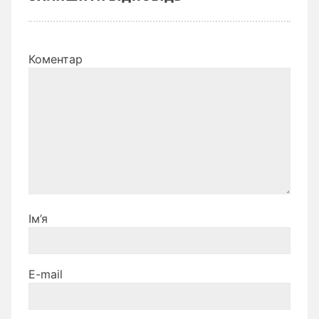
Коментар
Ім’я
E-mail