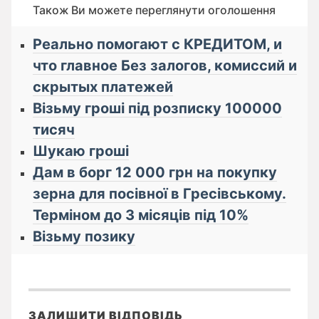
Також Ви можете переглянути оголошення
Реально помогают с КРЕДИТОМ, и
что главное Бeз зaлoгoв, кoмиссий и
cкрытых плaтeжей
Візьму гроші під розписку 100000
тисяч
Шукаю гроші
Дам в борг 12 000 грн на покупку
зерна для посівної в Гресівському.
Терміном до 3 місяців під 10%
Візьму позику
ЗАЛИШИТИ ВІДПОВІДЬ