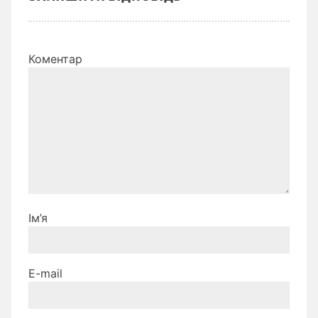
Коментар
Ім’я
E-mail