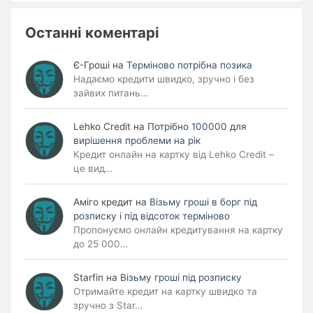
Останні коментарі
Є-Гроші
на
Терміново потрібна позика
Надаємо кредити швидко, зручно і без
зайвих питань…
Lehko Сredit
на
Потрібно 100000 для
вирішення проблеми на рік
Кредит онлайн на картку від Lehko Credit –
це вид…
Аміго кредит
на
Візьму гроші в борг під
розписку і під відсоток терміново
Пропонуємо онлайн кредитування на картку
до 25 000…
Starfin
на
Візьму гроші під розписку
Отримайте кредит на картку швидко та
зручно з Star…