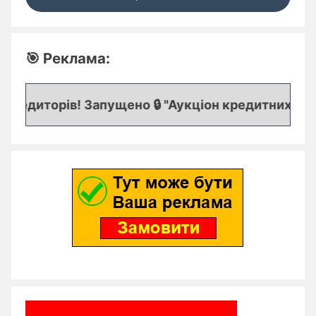
🎯 Реклама:
редиторів! Запущено 🔒 "Аукціон кредитних заяво