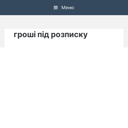
Skip
Меню
to
content
гроші під розписку