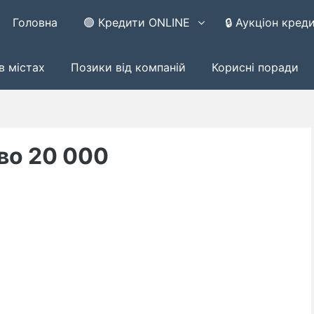
Головна
🟢 Кредити ONLINE
🔒 Аукціон кред
в містах
Позики від компаній
Корисні поради
во 20 000