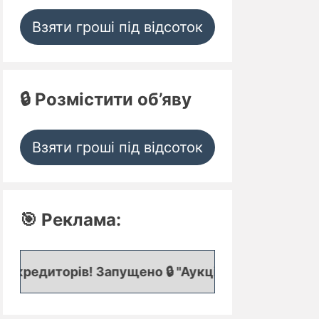
Взяти гроші під відсоток
🔒 Розмістити об’яву
Взяти гроші під відсоток
🎯 Реклама:
в! Запущено 🔒 "Аукціон кредитних заявок", де пр