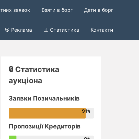
итних заявок
Взяти в борг
Дати в борг
🎯 Реклама
📊 Статистика
Контакти
🔒 Статистика
аукціона
Заявки Позичальників
91
Пропозиції Кредиторів
9