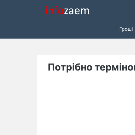
Skip
to
content
Гроші 
Потрібно терміно