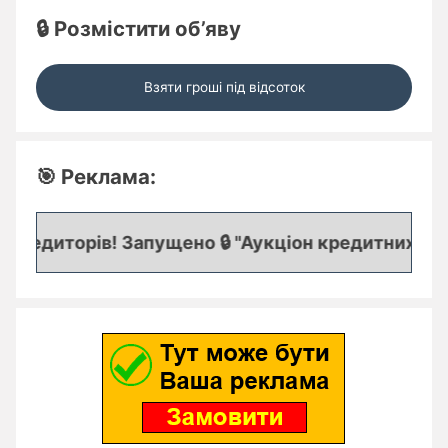
🔒 Розмістити об’яву
Взяти гроші під відсоток
🎯 Реклама:
редиторів! Запущено 🔒 "Аукціон кредитних заяво