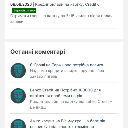
08.08.2026
|
Кредит онлайн на картку. Credit7.
Верифіковано
Отримати гроші на картку за 5-15 хвилин після подачі
заявки.
Останні коментарі
Є-Гроші
на
Терміново потрібна позика
Надаємо кредити швидко, зручно і без
зайвих питань…
Lehko Сredit
на
Потрібно 100000 для
вирішення проблеми на рік
Кредит онлайн на картку від Lehko Credit –
це вид…
Аміго кредит
на
Візьму гроші в борг під
розписку і під відсоток терміново