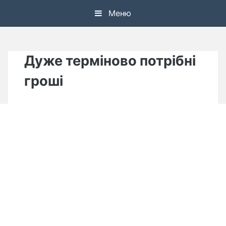
Skip
Меню
to
content
Дуже терміново потрібні
гроші