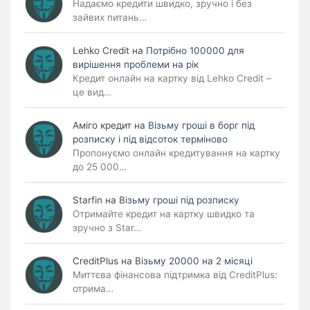
Надаємо кредити швидко, зручно і без
зайвих питань…
Lehko Сredit
на
Потрібно 100000 для
вирішення проблеми на рік
Кредит онлайн на картку від Lehko Credit –
це вид…
Аміго кредит
на
Візьму гроші в борг під
розписку і під відсоток терміново
Пропонуємо онлайн кредитування на картку
до 25 000…
Starfin
на
Візьму гроші під розписку
Отримайте кредит на картку швидко та
зручно з Star…
CreditPlus
на
Візьму 20000 на 2 місяці
Миттєва фінансова підтримка від CreditPlus:
отрима…