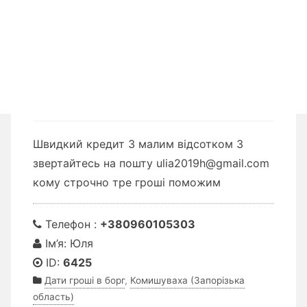
Швидкий кредит З малим відсотком 3
звертайтесь на пошту ulia2019h@gmail.com
кому строчно тре гроші поможим
Телефон :
+380960105303
Ім’я: Юля
ID:
6425
Дати гроші в борг
,
Комишуваха (Запорізька
область)