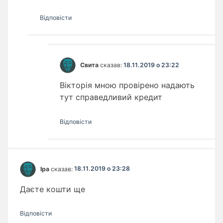
Відповіcти
Свита
сказав:
18.11.2019 о 23:22
Вікторія мною провірено надають
тут справедливий кредит
Відповіcти
Іра
сказав:
18.11.2019 о 23:28
Даєте кошти ще
Відповіcти