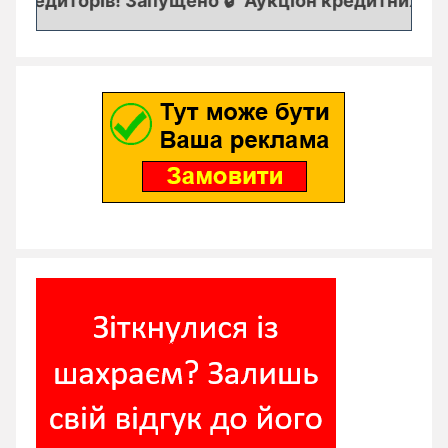
редиторів! Запущено 🔒 "Аукціон кредитних заяво