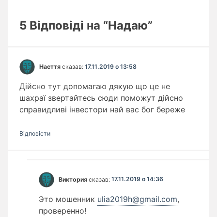
5 Відповіді на “Надаю”
Насття
сказав:
17.11.2019 о 13:58
Дійсно тут допомагаю дякую що це не
шахраї звертайтесь сюди поможут дійсно
справидливі інвестори най вас бог береже
Відповіcти
Виктория
сказав:
17.11.2019 о 14:36
Это мошенник
ulia2019h@gmail.com
,
проверенно!