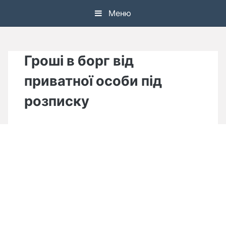
Skip
Меню
to
content
Гроші в борг від
приватної особи під
розписку