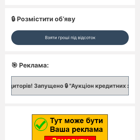
🔒 Розмістити об’яву
Взяти гроші під відсоток
🎯 Реклама:
диторів! Запущено 🔒 "Аукціон кредитних заявок"