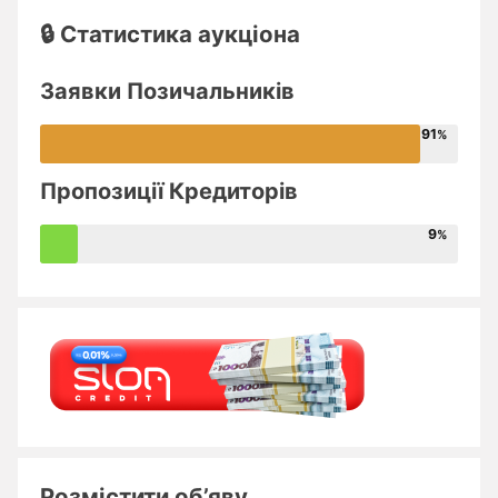
🔒 Статистика аукціона
Заявки Позичальників
91
Пропозиції Кредиторів
9
Розмістити об’яву