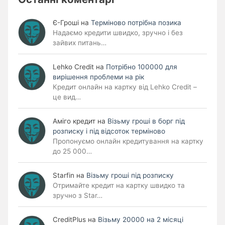
Є-Гроші
на
Терміново потрібна позика
Надаємо кредити швидко, зручно і без
зайвих питань…
Lehko Сredit
на
Потрібно 100000 для
вирішення проблеми на рік
Кредит онлайн на картку від Lehko Credit –
це вид…
Аміго кредит
на
Візьму гроші в борг під
розписку і під відсоток терміново
Пропонуємо онлайн кредитування на картку
до 25 000…
Starfin
на
Візьму гроші під розписку
Отримайте кредит на картку швидко та
зручно з Star…
CreditPlus
на
Візьму 20000 на 2 місяці