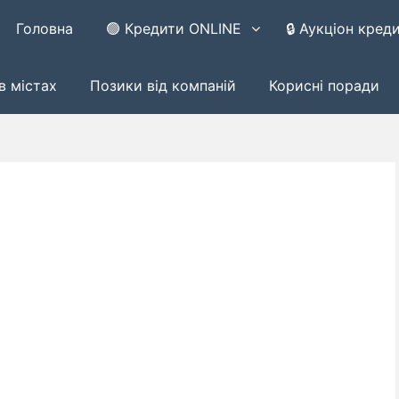
Головна
🟢 Кредити ONLINE
🔒 Аукціон кред
в містах
Позики від компаній
Корисні поради