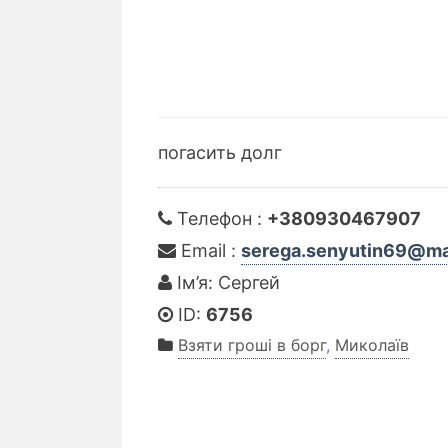
погасить долг
Телефон :
+380930467907
Email :
serega.senyutin69@mai
Ім’я: Сергей
ID:
6756
Взяти гроші в борг
,
Миколаїв