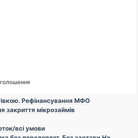
оголошення
отівкою. Рефінансування МФО
ля закриття мікрозаймів
📌 До уваги кредиторів
оток/всі умови
зика без передоплат. Без застави.На