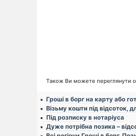
Також Ви можете переглянути 
Гроші в борг на карту або г
Візьму кошти під відсоток, д
Під розписку в нотаріуса
Дуже потрібна позика – відс
Всі регіони.Гроші в борг. По