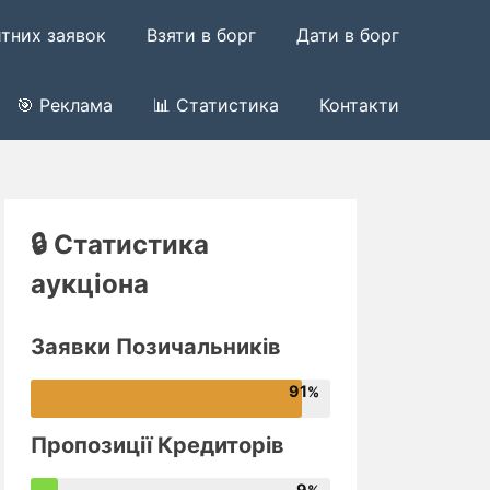
итних заявок
Взяти в борг
Дати в борг
🎯 Реклама
📊 Статистика
Контакти
🔒 Статистика
аукціона
Заявки Позичальників
91
Пропозиції Кредиторів
9