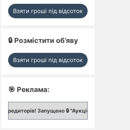
Взяти гроші під відсоток
🔒 Розмістити об’яву
Взяти гроші під відсоток
🎯 Реклама:
! Запущено 🔒 "Аукціон кредитних заявок", де пре