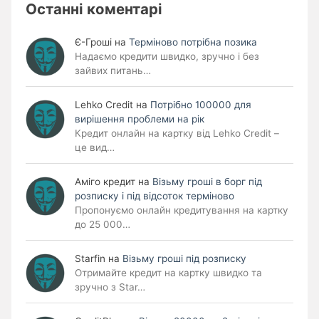
Останні коментарі
Є-Гроші
на
Терміново потрібна позика
Надаємо кредити швидко, зручно і без
зайвих питань…
Lehko Сredit
на
Потрібно 100000 для
вирішення проблеми на рік
Кредит онлайн на картку від Lehko Credit –
це вид…
Аміго кредит
на
Візьму гроші в борг під
розписку і під відсоток терміново
Пропонуємо онлайн кредитування на картку
до 25 000…
Starfin
на
Візьму гроші під розписку
Отримайте кредит на картку швидко та
зручно з Star…