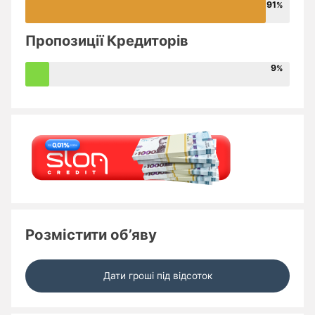
91
Пропозиції Кредиторів
9
Розмістити об’яву
Дати гроші під відсоток