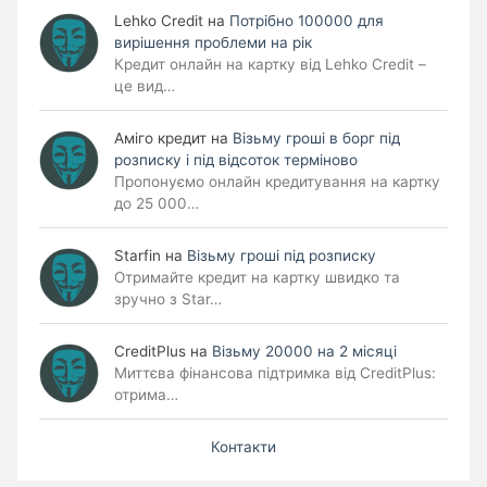
Lehko Сredit
на
Потрібно 100000 для
вирішення проблеми на рік
Кредит онлайн на картку від Lehko Credit –
це вид…
Аміго кредит
на
Візьму гроші в борг під
розписку і під відсоток терміново
Пропонуємо онлайн кредитування на картку
до 25 000…
Starfin
на
Візьму гроші під розписку
Отримайте кредит на картку швидко та
зручно з Star…
CreditPlus
на
Візьму 20000 на 2 місяці
Миттєва фінансова підтримка від CreditPlus:
отрима…
Контакти