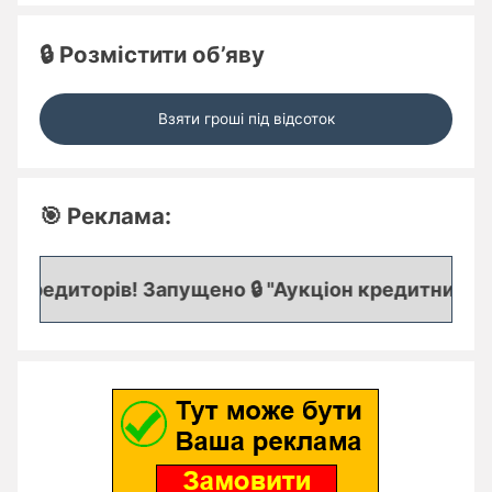
🔒 Розмістити об’яву
Взяти гроші під відсоток
🎯 Реклама:
кредиторів! Запущено 🔒 "Аукціон кредитних заяво