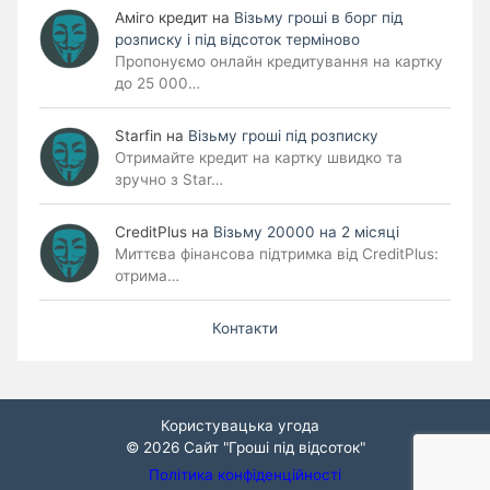
Аміго кредит
на
Візьму гроші в борг під
розписку і під відсоток терміново
Пропонуємо онлайн кредитування на картку
до 25 000…
Starfin
на
Візьму гроші під розписку
Отримайте кредит на картку швидко та
зручно з Star…
CreditPlus
на
Візьму 20000 на 2 місяці
Миттєва фінансова підтримка від CreditPlus:
отрима…
Контакти
Користувацька угода
© 2026
Сайт "Гроші під відсоток"
Політика конфіденційності