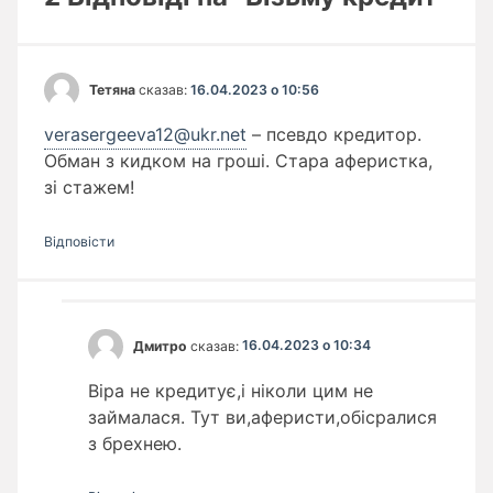
Тетяна
сказав:
16.04.2023 о 10:56
verasergeeva12@ukr.net
– псевдо кредитор.
Обман з кидком на гроші. Стара аферистка,
зі стажем!
Відповіcти
Дмитро
сказав:
16.04.2023 о 10:34
Віра не кредитує,і ніколи цим не
займалася. Тут ви,аферисти,обіcpaлися
з брехнею.