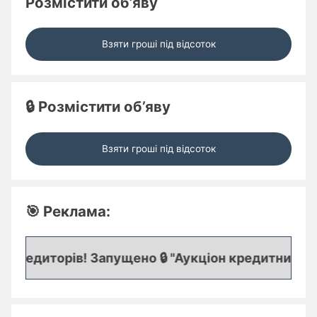
Розмістити об’яву
Взяти гроші під відсоток
🔒 Розмістити об’яву
Взяти гроші під відсоток
🎯 Реклама:
редиторів! Запущено 🔒 "Аукціон кредитних заяво