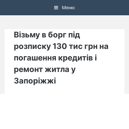
Skip
Меню
to
content
Візьму в борг під
розписку 130 тис грн на
погашення кредитів і
ремонт житла у
Запоріжжі