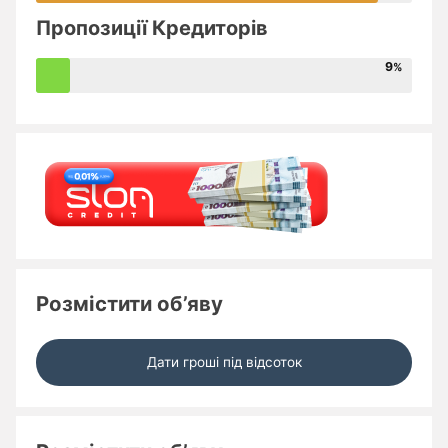
Пропозиції Кредиторів
9
Розмістити об’яву
Дати гроші під відсоток