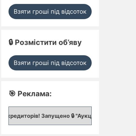
Взяти гроші під відсоток
🔒 Розмістити об’яву
Взяти гроші під відсоток
🎯 Реклама:
! Запущено 🔒 "Аукціон кредитних заявок", де пр