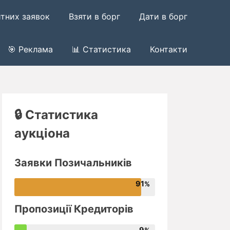
итних заявок
Взяти в борг
Дати в борг
🎯 Реклама
📊 Статистика
Контакти
🔒 Статистика
аукціона
Заявки Позичальників
91
Пропозиції Кредиторів
9