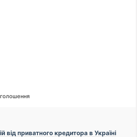
оголошення
📌 До уваги кредиторів
й від приватного кредитора в Україні