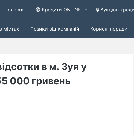
Головна
🟢 Кредити ONLINE
🔒 Аукціон кред
в містах
Позики від компаній
Корисні поради
відсотки в м. Зуя у
55 000 гривень