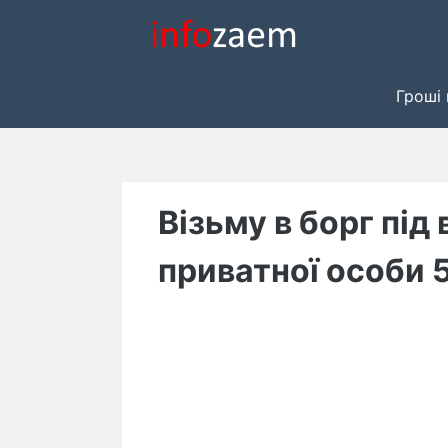
Skip
to
content
Гроші 
Візьму в борг під 
приватної особи 