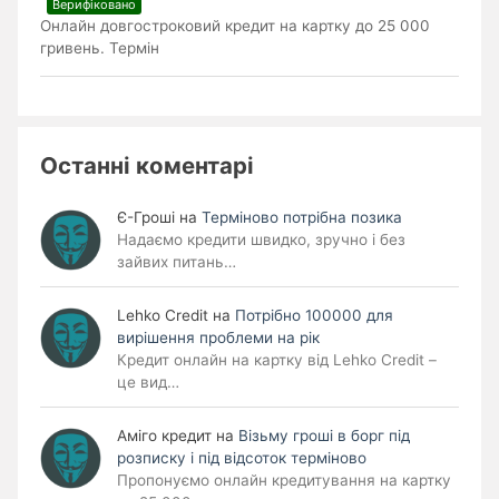
Верифіковано
Онлайн довгостроковий кредит на картку до 25 000
гривень. Термін
Останні коментарі
Є-Гроші
на
Терміново потрібна позика
Надаємо кредити швидко, зручно і без
зайвих питань…
Lehko Сredit
на
Потрібно 100000 для
вирішення проблеми на рік
Кредит онлайн на картку від Lehko Credit –
це вид…
Аміго кредит
на
Візьму гроші в борг під
розписку і під відсоток терміново
Пропонуємо онлайн кредитування на картку