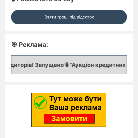
Взяти гроші під відсоток
🎯 Реклама:
едиторів! Запущено 🔒 "Аукціон кредитних заявок