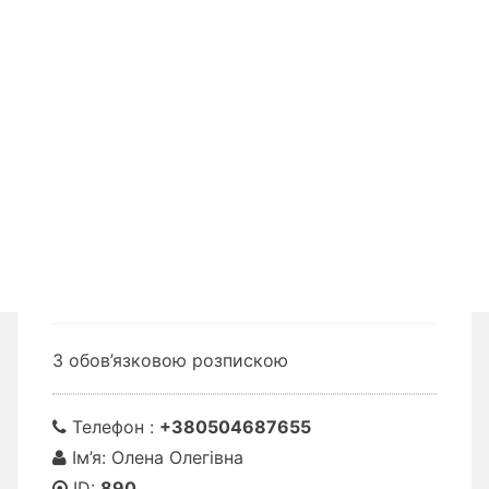
З обов’язковою розпискою
Телефон :
+380504687655
Ім’я: Олена Олегівна
ID:
890