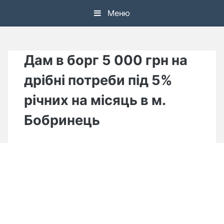
Skip
Меню
to
content
Дам в борг 5 000 грн на
дрібні потреби під 5%
річних на місяць в м.
Бобринець