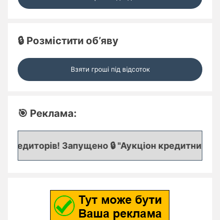
🔒 Розмістити об’яву
Взяти гроші під відсоток
🎯 Реклама:
редиторів! Запущено 🔒 "Аукціон кредитних заяво