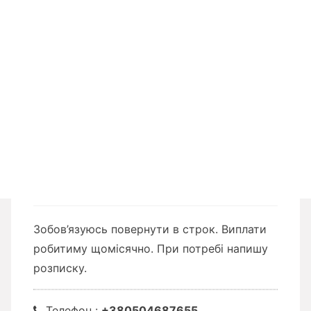
Зобов’язуюсь повернути в строк. Виплати
робитиму щомісячно. При потребі напишу
розписку.
Телефон :
+380504687655