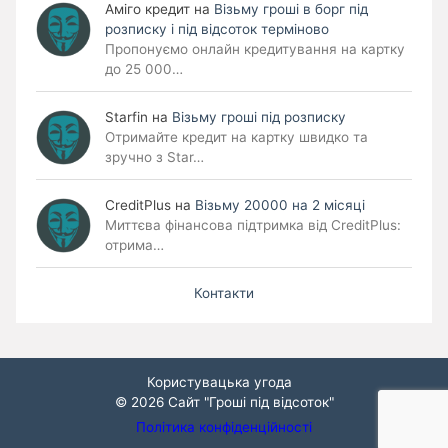
Аміго кредит
на
Візьму гроші в борг під
розписку і під відсоток терміново
Пропонуємо онлайн кредитування на картку
до 25 000…
Starfin
на
Візьму гроші під розписку
Отримайте кредит на картку швидко та
зручно з Star…
CreditPlus
на
Візьму 20000 на 2 місяці
Миттєва фінансова підтримка від CreditPlus:
отрима…
Контакти
Користувацька угода
© 2026
Сайт "Гроші під відсоток"
Політика конфіденційності