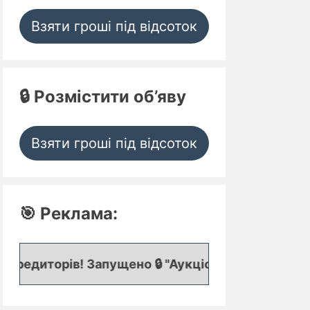
Взяти гроші під відсоток
🔒 Розмістити об’яву
Взяти гроші під відсоток
🎯 Реклама:
Запущено 🔒 "Аукціон кредитних заявок", де пред