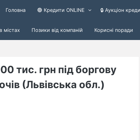
Головна
🟢 Кредити ONLINE
🔒 Аукціон кред
в містах
Позики від компаній
Корисні поради
0 тис. грн під боргову
очів (Львівська обл.)