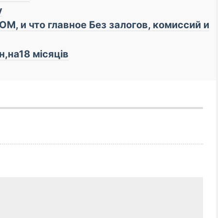
у
М, и что главное Бeз зaлoгoв, кoмиссий и
,на18 місяців