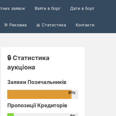
итних заявок
Взяти в борг
Дати в борг
🎯 Реклама
📊 Статистика
Контакти
🔒 Статистика
аукціона
Заявки Позичальників
91
Пропозиції Кредиторів
9