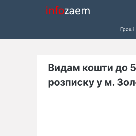
Skip
to
content
Гроші 
Видам кошти до 50
розписку у м. Зол