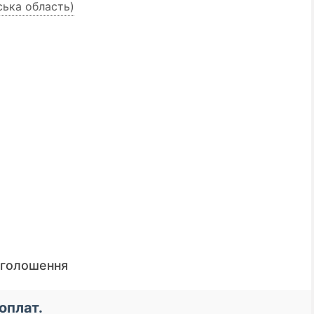
ська область)
оголошення
📌 До уваги кредиторів! 
оплат.