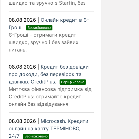
швидко та зручно з Starfin, без
08.08.2026
|
Онлайн кредит в Є-
Гроші
Верифіковано
Є-Гроші - отримати кредит
швидко, зручно і без зайвих
питань.
08.08.2026
|
Кредит без довідки
про доходи, без перевірок та
дзвінків. CreditPlus.
Верифіковано
Миттєва фінансова підтримка від
CreditPlus: отримайте кредит
онлайн без відвідування
08.08.2026
|
Microcash. Кредити
онлайн на карту ТЕРМІНОВО,
24/7
Верифіковано