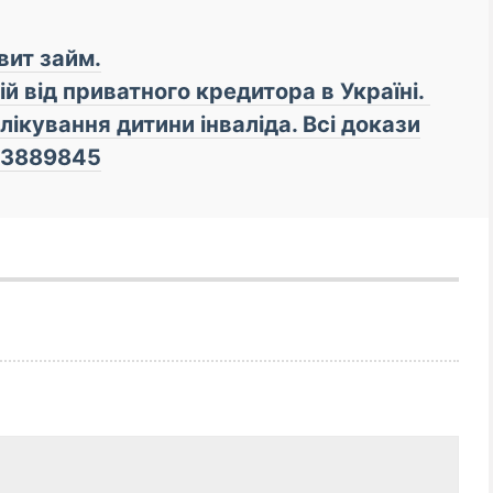
вит займ.
й від приватного кредитора в Україні.
лiкування дитини iнвалiда. Всi докази
963889845