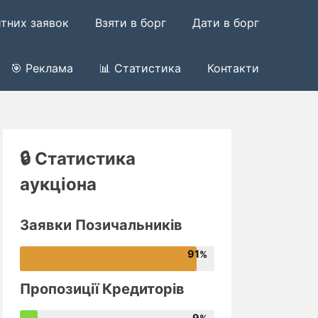
итних заявок
Взяти в борг
Дати в борг
🎯 Реклама
📊 Статистика
Контакти
🔒 Статистика
аукціона
Заявки Позичальників
91
Пропозиції Кредиторів
9