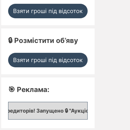
Взяти гроші під відсоток
🔒 Розмістити об’яву
Взяти гроші під відсоток
🎯 Реклама:
! Запущено 🔒 "Аукціон кредитних заявок", де пр