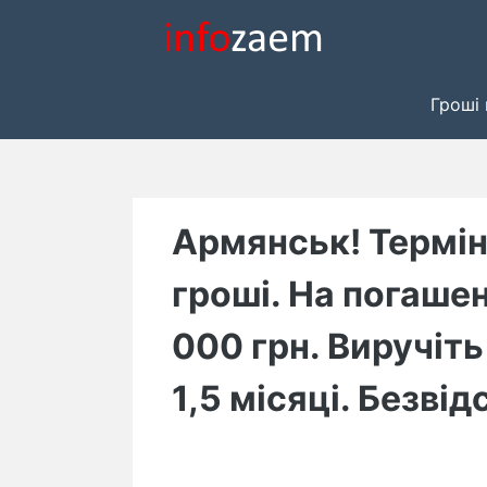
Skip
to
content
Гроші 
Армянськ! Термін
гроші. На погашен
000 грн. Виручіть
1,5 місяці. Безві