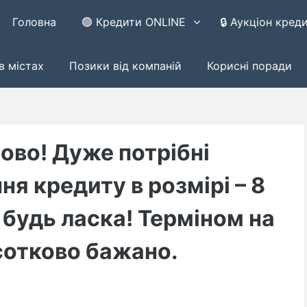
Головна
🟢 Кредити ONLINE
🔒 Аукціон кред
в містах
Позики від компаній
Корисні поради
ово! Дуже потрібні
ня кредиту в розмірі – 8
 будь ласка! Терміном на
дсотково бажано.