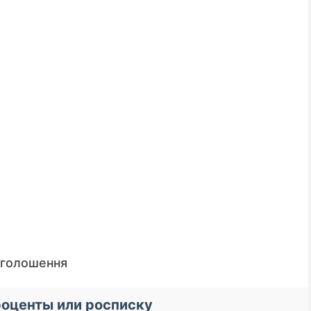
оголошення
📌 До уваги кредиторі
роценты или росписку