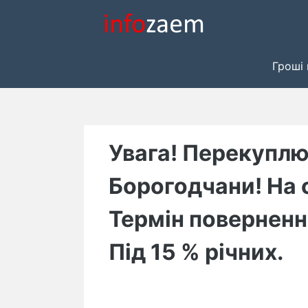
Skip
to
content
Гроші 
Увага! Перекуплю
Борогодчани! На 
Термін повернення
Під 15 % річних.