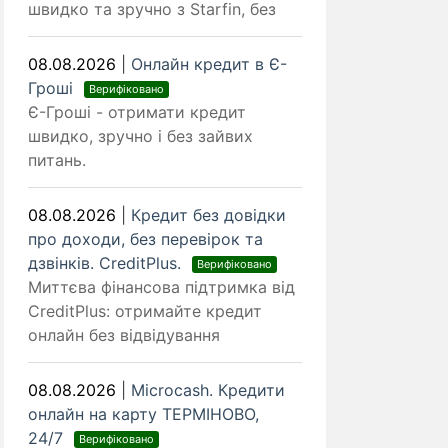
швидко та зручно з Starfin, без
08.08.2026
|
Онлайн кредит в Є-
Гроші
Верифіковано
Є-Гроші - отримати кредит
швидко, зручно і без зайвих
питань.
08.08.2026
|
Кредит без довідки
про доходи, без перевірок та
дзвінків. CreditPlus.
Верифіковано
Миттєва фінансова підтримка від
CreditPlus: отримайте кредит
онлайн без відвідування
08.08.2026
|
Microcash. Кредити
онлайн на карту ТЕРМІНОВО,
24/7
Верифіковано