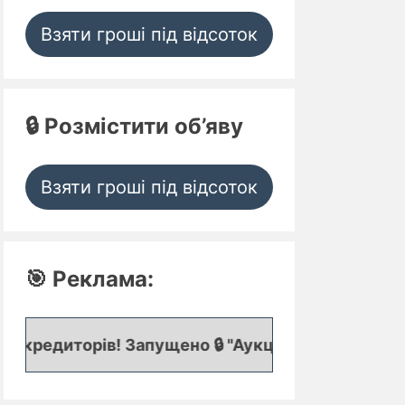
Взяти гроші під відсоток
🔒 Розмістити об’яву
Взяти гроші під відсоток
🎯 Реклама:
в! Запущено 🔒 "Аукціон кредитних заявок", де пр