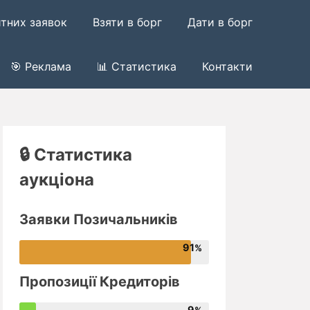
итних заявок
Взяти в борг
Дати в борг
🎯 Реклама
📊 Статистика
Контакти
🔒 Статистика
аукціона
Заявки Позичальників
91
Пропозиції Кредиторів
9