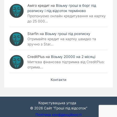
Аміго кредит
на
Візьму гроші в борг під
розписку і під відсоток терміново
Пропонуємо онлайн кредитування на картку
до 25 000…
Starfin
на
Візьму гроші під розписку
Отримайте кредит на картку швидко та
зручно з Star…
CreditPlus
на
Візьму 20000 на 2 місяці
Миттєва фінансова підтримка від CreditPlus:
отрима…
Контакти
Користувацька угода
© 2026
Сайт "Гроші під відсоток"
Політика конфіденційності