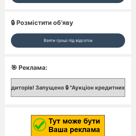
🔒 Розмістити об’яву
Взяти гроші під відсоток
🎯 Реклама:
редиторів! Запущено 🔒 "Аукціон кредитних заявок