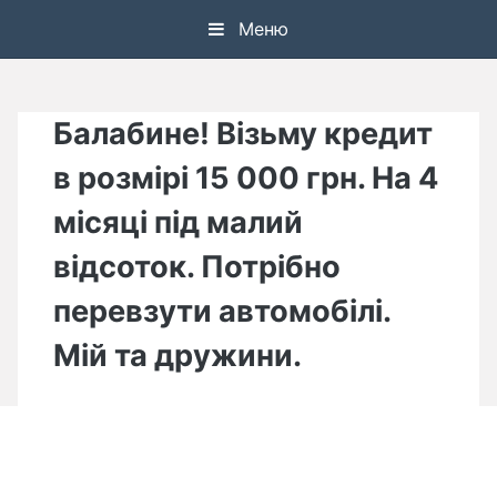
Skip
Меню
to
content
Балабине! Візьму кредит
в розмірі 15 000 грн. На 4
місяці під малий
відсоток. Потрібно
перевзути автомобілі.
Мій та дружини.